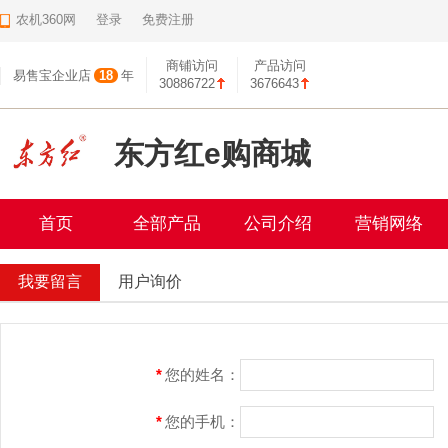
农机360网
登录
免费注册
商铺访问
产品访问
易售宝企业店
18
年
30886722
3676643
东方红e购商城
首页
全部产品
公司介绍
营销网络
我要留言
用户询价
*
您的姓名：
*
您的手机：