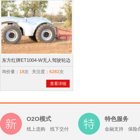
东方红牌ET1004-W无人驾驶轮边
驱动大马力电动拖拉机
询价量：
18
次
关注度：
6282
次
查看详细
O2O模式
特色服务
线上选购 线下交付
金融支持 保险