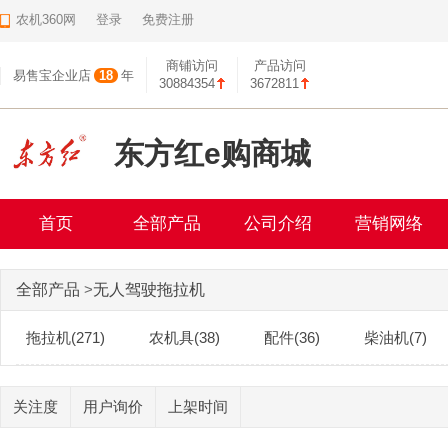
农机360网
登录
免费注册
商铺访问
产品访问
易售宝企业店
18
年
30884354
3672811
东方红e购商城
首页
全部产品
公司介绍
营销网络
全部产品
>
无人驾驶拖拉机
拖拉机(271)
农机具(38)
配件(36)
柴油机(7)
关注度
用户询价
上架时间