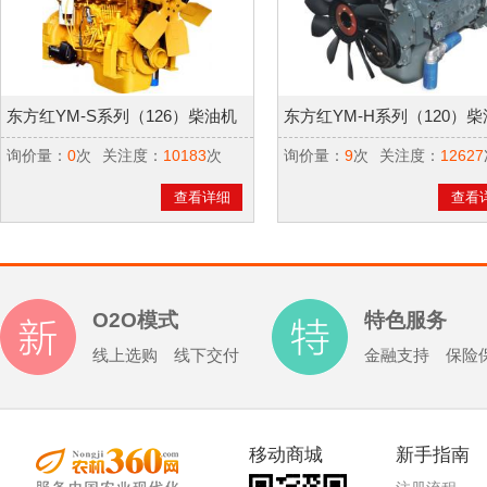
东方红YM-S系列（126）柴油机
东方红YM-H系列（120）
询价量：
0
次
关注度：
10183
次
询价量：
9
次
关注度：
12627
查看详细
查看
O2O模式
特色服务
线上选购 线下交付
金融支持 保险
移动商城
新手指南