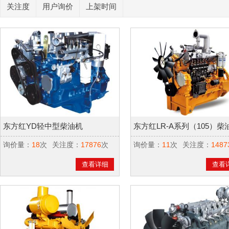
关注度
用户询价
上架时间
东方红YD轻中型柴油机
东方红LR-A系列（105）柴
询价量：
18
次
关注度：
17876
次
询价量：
11
次
关注度：
1487
查看详细
查看