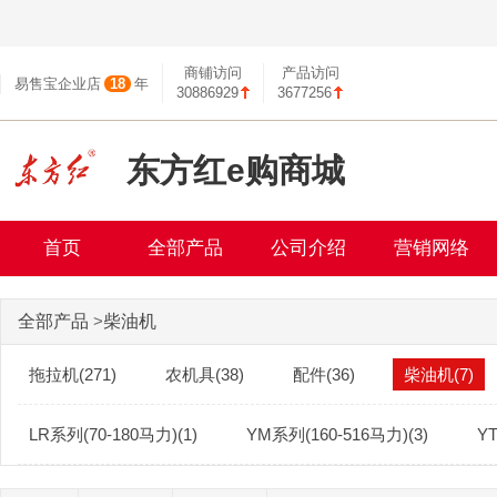
商铺访问
产品访问
易售宝企业店
18
年
30886929
3677256
东方红e购商城
首页
全部产品
公司介绍
营销网络
全部产品
>
柴油机
拖拉机(271)
农机具(38)
配件(36)
柴油机(7)
LR系列(70-180马力)(1)
YM系列(160-516马力)(3)
Y