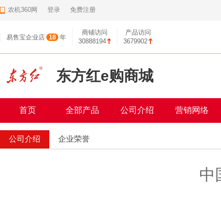
农机360网
登录
免费注册
商铺访问
产品访问
易售宝企业店
18
年
30888194
3679902
东方红e购商城
首页
全部产品
公司介绍
营销网络
公司介绍
企业荣誉
中