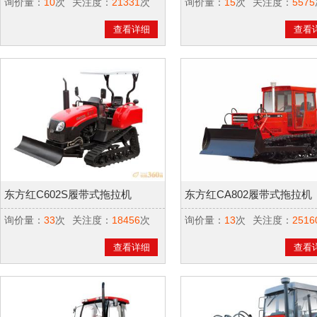
询价量：
10
次
关注度：
21331
次
询价量：
15
次
关注度：
5575
查看详细
查看
东方红C602S履带式拖拉机
东方红CA802履带式拖拉机
询价量：
33
次
关注度：
18456
次
询价量：
13
次
关注度：
2516
查看详细
查看