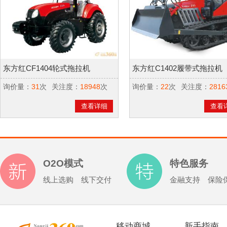
东方红CF1404轮式拖拉机
东方红C1402履带式拖拉机
询价量：
31
次
关注度：
18948
次
询价量：
22
次
关注度：
2816
查看详细
查看
O2O模式
特色服务
线上选购 线下交付
金融支持 保险
移动商城
新手指南