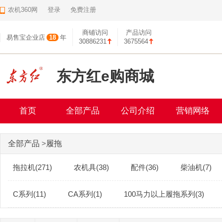
农机360网
登录
免费注册
商铺访问
产品访问
易售宝企业店
18
年
30886231
3675564
东方红e购商城
首页
全部产品
公司介绍
营销网络
全部产品
>
履拖
拖拉机(271)
农机具(38)
配件(36)
柴油机(7)
C系列(11)
CA系列(1)
100马力以上履拖系列(3)