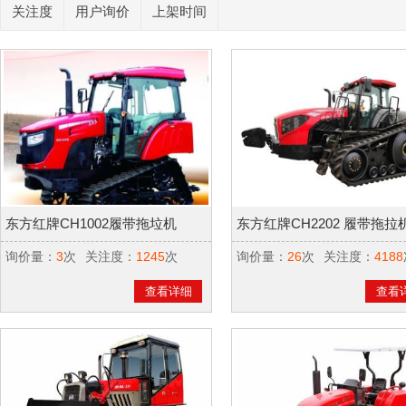
关注度
用户询价
上架时间
东方红牌CH1002履带拖垃机
东方红牌CH2202 履带拖拉
询价量：
3
次
关注度：
1245
次
询价量：
26
次
关注度：
4188
查看详细
查看