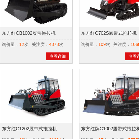
东方红CB1002履带拖拉机
东方红C702S履带式拖拉机
询价量：
12
次
关注度：
4378
次
询价量：
109
次
关注度：
106
查看详细
查看
东方红C1202履带式拖拉机
东方红牌C1002履带式拖拉